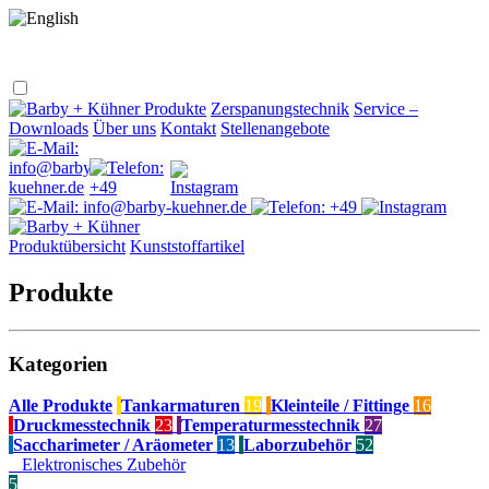
Produkte
Zerspanungstechnik
Service –
Downloads
Über uns
Kontakt
Stellenangebote
Produktübersicht
Kunststoffartikel
Produkte
Kategorien
Alle Produkte
Tankarmaturen
19
Kleinteile / Fittinge
16
Druckmesstechnik
23
Temperaturmesstechnik
27
Saccharimeter / Aräometer
13
Laborzubehör
52
Elektronisches Zubehör
5