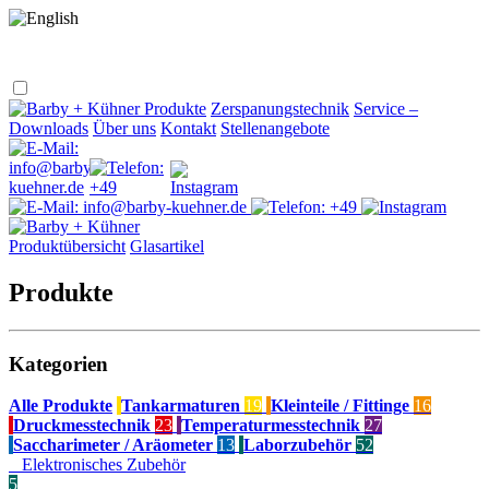
Produkte
Zerspanungstechnik
Service –
Downloads
Über uns
Kontakt
Stellenangebote
Produktübersicht
Glasartikel
Produkte
Kategorien
Alle Produkte
Tankarmaturen
19
Kleinteile / Fittinge
16
Druckmesstechnik
23
Temperaturmesstechnik
27
Saccharimeter / Aräometer
13
Laborzubehör
52
Elektronisches Zubehör
5