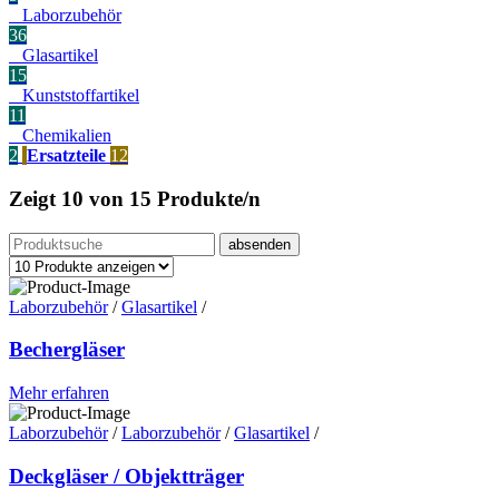
Laborzubehör
36
Glasartikel
15
Kunststoffartikel
11
Chemikalien
2
Ersatzteile
12
Zeigt
10 von 15
Produkte/n
Laborzubehör
/
Glasartikel
/
Bechergläser
Mehr erfahren
Laborzubehör
/
Laborzubehör
/
Glasartikel
/
Deckgläser / Objektträger